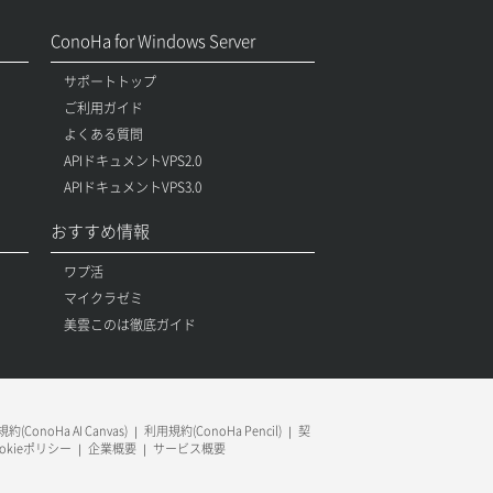
ConoHa for Windows Server
サポートトップ
ご利用ガイド
よくある質問
APIドキュメントVPS2.0
APIドキュメントVPS3.0
おすすめ情報
ワプ活
マイクラゼミ
美雲このは徹底ガイド
約(ConoHa AI Canvas)
利用規約(ConoHa Pencil)
契
ookieポリシー
企業概要
サービス概要