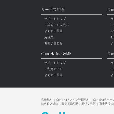
サービス共通
Co
サポートトップ
サ
ご契約・お支払い
ご
よくある質問
C
用語集
お
お問い合わせ
よ
ConoHa for GAME
Con
サポートトップ
サ
ご利用ガイド
ご
よくある質問
よ
会員規約
ConoHaドメイン登録規約
ConoHaチャ
約代理店規約
特定商取引法に基づく表記
資金決済法