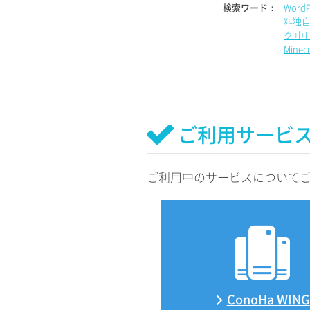
検索ワード：
Word
料独自
ク 申
Mine
ご利用サービ
ご利用中のサービスについて
ConoHa WING