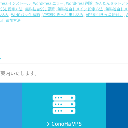
Press インストール
WordPress エラー
WordPress 削除
かんたんセットアッ
SSL 設定方法
無料独自SSL 更新
無料独自ドメイン 設定方法
無料独自ドメ
し込み
WINGパック 解約
VPS割引きっぷ 申し込み
VPS割引きっぷ 紐付け
craft 追加方法
ス
ご案内いたします。
ConoHa VPS