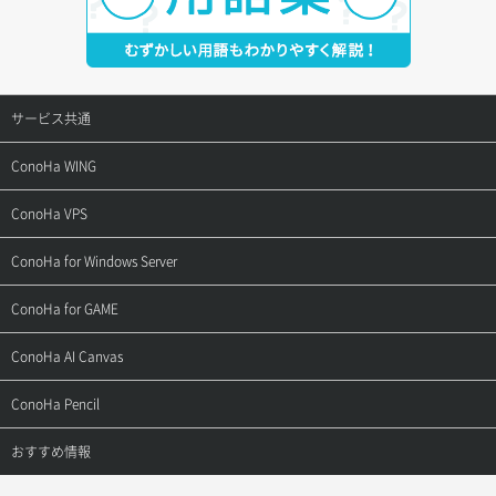
サービス共通
サポートトップ
ConoHa WING
ご契約・お支払い
サポートトップ
ConoHa VPS
よくある質問
ご利用ガイド
サポートトップ
ConoHa for Windows Server
用語集
ConoHa WINGの始め方
ご利用ガイド
サポートトップ
ConoHa for GAME
お問い合わせ
お乗り換えガイド
よくある質問
ご利用ガイド
サポートトップ
ConoHa AI Canvas
よくある質問
APIドキュメントVPS2.0
よくある質問
ご利用ガイド
サポートトップ
ConoHa Pencil
APIドキュメントVPS3.0
APIドキュメントVPS2.0
よくある質問
ご利用ガイド
サポートトップ
おすすめ情報
APIドキュメントVPS3.0
よくある質問
ご利用ガイド
ワプ活