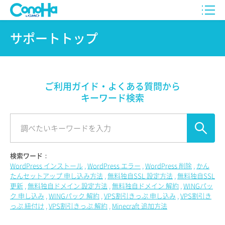
サポートトップ
ご利用ガイド・よくある質問から
キーワード検索
検索ワード：
WordPress インストール
WordPress エラー
WordPress 削除
かん
たんセットアップ 申し込み方法
無料独自SSL 設定方法
無料独自SSL
更新
無料独自ドメイン 設定方法
無料独自ドメイン 解約
WINGパッ
ク 申し込み
WINGパック 解約
VPS割引きっぷ 申し込み
VPS割引き
っぷ 紐付け
VPS割引きっぷ 解約
Minecraft 追加方法