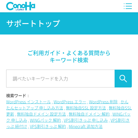
サポートトップ
ご利用ガイド・よくある質問から
キーワード検索
検索ワード：
WordPress インストール
WordPress エラー
WordPress 削除
かん
たんセットアップ 申し込み方法
無料独自SSL 設定方法
無料独自SSL
更新
無料独自ドメイン 設定方法
無料独自ドメイン 解約
WINGパッ
ク 申し込み
WINGパック 解約
VPS割引きっぷ 申し込み
VPS割引き
っぷ 紐付け
VPS割引きっぷ 解約
Minecraft 追加方法