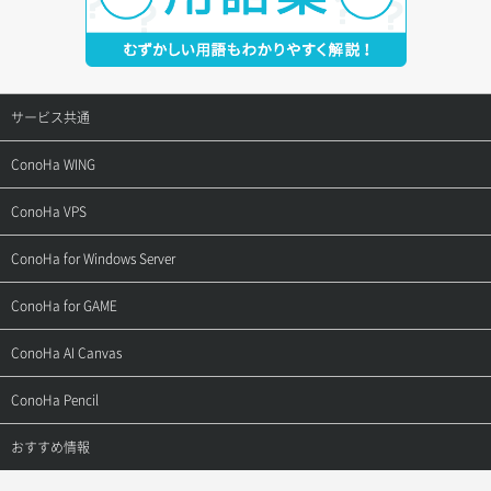
サービス共通
サポートトップ
ConoHa WING
ご契約・お支払い
サポートトップ
ConoHa VPS
よくある質問
ご利用ガイド
サポートトップ
ConoHa for Windows Server
用語集
ConoHa WINGの始め方
ご利用ガイド
サポートトップ
ConoHa for GAME
お問い合わせ
お乗り換えガイド
よくある質問
ご利用ガイド
サポートトップ
ConoHa AI Canvas
よくある質問
APIドキュメントVPS2.0
よくある質問
ご利用ガイド
サポートトップ
ConoHa Pencil
APIドキュメントVPS3.0
APIドキュメントVPS2.0
よくある質問
ご利用ガイド
サポートトップ
おすすめ情報
APIドキュメントVPS3.0
よくある質問
ご利用ガイド
ワプ活