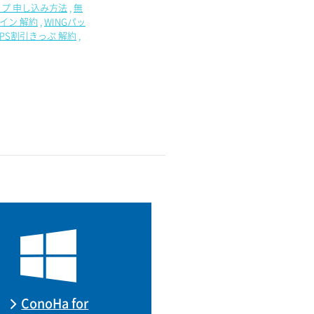
プ 申し込み方法
無
イン 解約
WINGパッ
VPS割引きっぷ 解約
ConoHa for