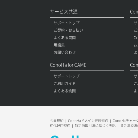
サービス共通
Co
サポートトップ
サ
ご契約・お支払い
ご
よくある質問
C
用語集
お
お問い合わせ
よ
ConoHa for GAME
Con
サポートトップ
サ
ご利用ガイド
ご
よくある質問
よ
会員規約
ConoHaドメイン登録規約
ConoHaチャ
約代理店規約
特定商取引法に基づく表記
資金決済法