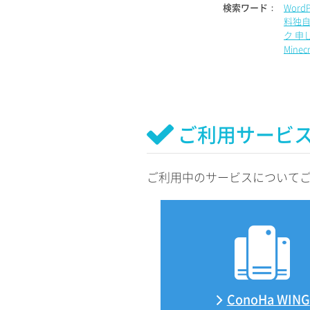
検索ワード：
Word
料独自
ク 申
Mine
ご利用サービ
ご利用中のサービスについて
ConoHa WING