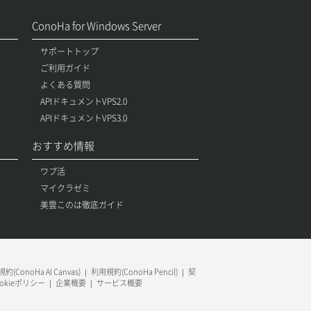
ConoHa for Windows Server
サポートトップ
ご利用ガイド
よくある質問
APIドキュメントVPS2.0
APIドキュメントVPS3.0
おすすめ情報
ワプ活
マイクラゼミ
美雲このは徹底ガイド
約(ConoHa AI Canvas)
利用規約(ConoHa Pencil)
契
ookieポリシー
企業概要
サービス概要