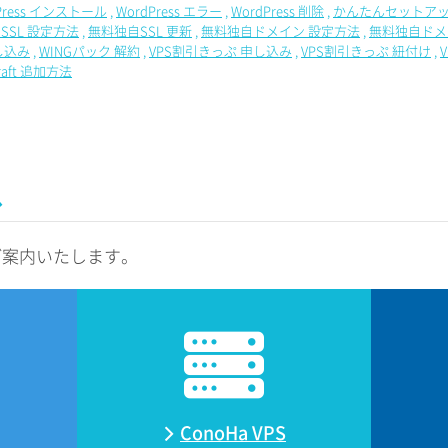
Press インストール
WordPress エラー
WordPress 削除
かんたんセットアッ
SSL 設定方法
無料独自SSL 更新
無料独自ドメイン 設定方法
無料独自ドメ
し込み
WINGパック 解約
VPS割引きっぷ 申し込み
VPS割引きっぷ 紐付け
craft 追加方法
ス
ご案内いたします。
ConoHa VPS