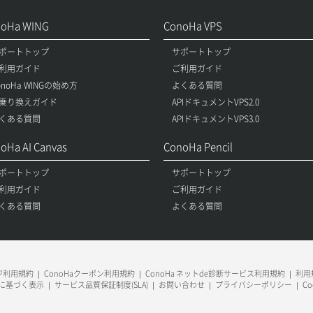
noHa WING
ConoHa VPS
ポートトップ
サポートトップ
利用ガイド
ご利用ガイド
onoHa WINGの始め方
よくある質問
乗り換えガイド
APIドキュメントVPS2.0
くある質問
APIドキュメントVPS3.0
oHa AI Canvas
ConoHa Pencil
ポートトップ
サポートトップ
利用ガイド
ご利用ガイド
くある質問
よくある質問
ージ利用規約
ConoHaクーポン利用規約
ConoHa ネットde診断サービス利用規約
利用規
に基づく表示
サービス品質保証制度(SLA)
お問い合わせ
プライバシーポリシー
C