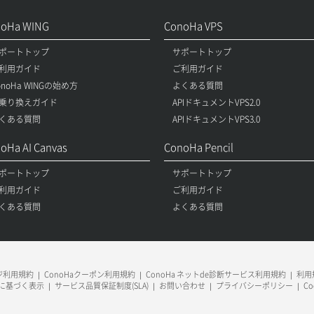
noHa WING
ConoHa VPS
ポートトップ
サポートトップ
利用ガイド
ご利用ガイド
onoHa WINGの始め方
よくある質問
乗り換えガイド
APIドキュメントVPS2.0
くある質問
APIドキュメントVPS3.0
oHa AI Canvas
ConoHa Pencil
ポートトップ
サポートトップ
利用ガイド
ご利用ガイド
くある質問
よくある質問
ージ利用規約
ConoHaクーポン利用規約
ConoHa ネットde診断サービス利用規約
利用規
に基づく表示
サービス品質保証制度(SLA)
お問い合わせ
プライバシーポリシー
C