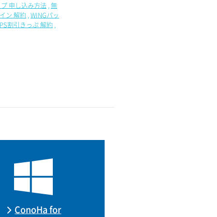
プ 申し込み方法
無
イン 解約
WINGパッ
VPS割引きっぷ 解約
ConoHa for