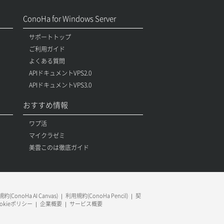
ConoHa for Windows Server
サポートトップ
ご利用ガイド
よくある質問
APIドキュメントVPS2.0
APIドキュメントVPS3.0
おすすめ情報
ワプ活
マイクラゼミ
美雲このは徹底ガイド
約(ConoHa AI Canvas)
利用規約(ConoHa Pencil)
契
ookieポリシー
企業概要
サービス概要