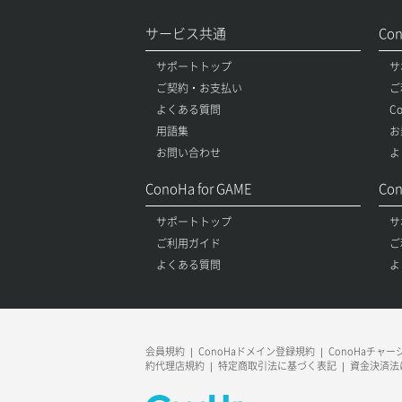
サービス共通
Co
サポートトップ
サ
ご契約・お支払い
ご
よくある質問
C
用語集
お
お問い合わせ
よ
ConoHa for GAME
Con
サポートトップ
サ
ご利用ガイド
ご
よくある質問
よ
会員規約
ConoHaドメイン登録規約
ConoHaチャ
約代理店規約
特定商取引法に基づく表記
資金決済法