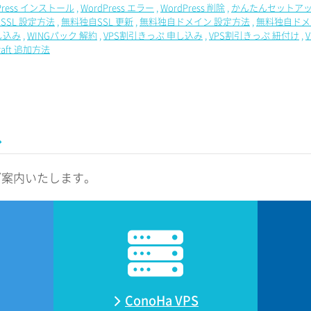
Press インストール
WordPress エラー
WordPress 削除
かんたんセットアッ
SSL 設定方法
無料独自SSL 更新
無料独自ドメイン 設定方法
無料独自ドメ
し込み
WINGパック 解約
VPS割引きっぷ 申し込み
VPS割引きっぷ 紐付け
craft 追加方法
ス
ご案内いたします。
ConoHa VPS