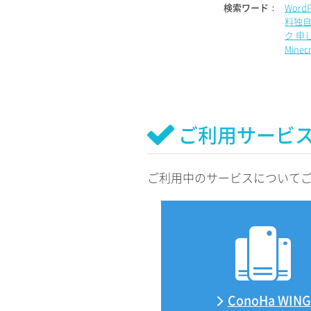
検索ワード：
Word
料独自
ク 申
Mine
ご利用サービ
ご利用中のサービスについて
ConoHa WING