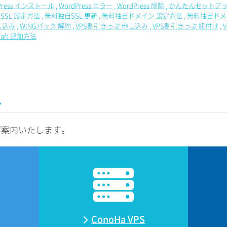
Press インストール
WordPress エラー
WordPress 削除
かんたんセットアッ
SSL 設定方法
無料独自SSL 更新
無料独自ドメイン 設定方法
無料独自ドメ
し込み
WINGパック 解約
VPS割引きっぷ 申し込み
VPS割引きっぷ 紐付け
craft 追加方法
ス
ご案内いたします。
ConoHa VPS