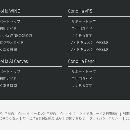
noHa WING
ConoHa VPS
ポートトップ
サポートトップ
利用ガイド
ご利用ガイド
onoHa WINGの始め方
よくある質問
乗り換えガイド
APIドキュメントVPS2.0
くある質問
APIドキュメントVPS3.0
oHa AI Canvas
ConoHa Pencil
ポートトップ
サポートトップ
利用ガイド
ご利用ガイド
くある質問
よくある質問
ージ利用規約
ConoHaクーポン利用規約
ConoHa ネットde診断サービス利用規約
利用規
に基づく表示
サービス品質保証制度(SLA)
お問い合わせ
プライバシーポリシー
C