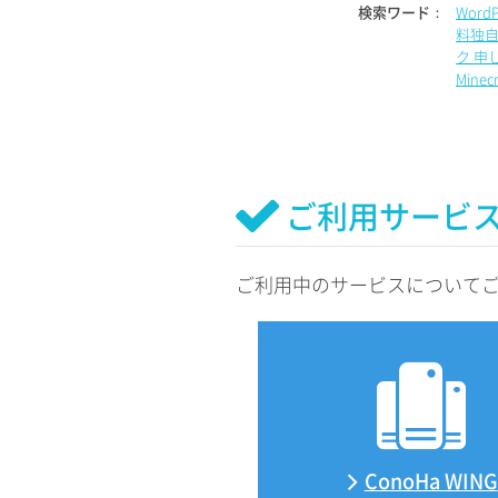
検索ワード：
Word
料独自
ク 申
Mine
ご利用サービ
ご利用中のサービスについて
ConoHa WING