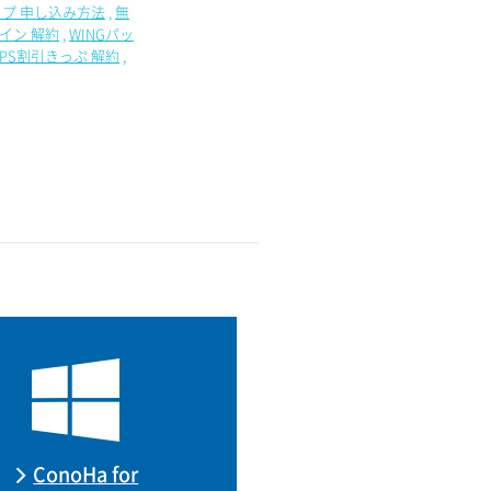
プ 申し込み方法
無
イン 解約
WINGパッ
VPS割引きっぷ 解約
ConoHa for