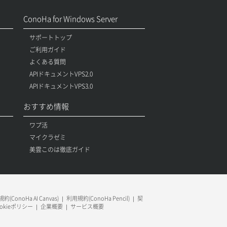
ConoHa for Windows Server
サポートトップ
ご利用ガイド
よくある質問
APIドキュメントVPS2.0
APIドキュメントVPS3.0
おすすめ情報
ワプ活
マイクラゼミ
美雲このは徹底ガイド
約(ConoHa AI Canvas)
利用規約(ConoHa Pencil)
契
ookieポリシー
企業概要
サービス概要