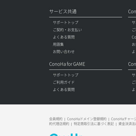
サービス共通
Co
サポートトップ
サ
ご契約・お支払い
ご
よくある質問
C
用語集
お
お問い合わせ
よ
ConoHa for GAME
Con
サポートトップ
サ
ご利用ガイド
ご
よくある質問
よ
会員規約
ConoHaドメイン登録規約
ConoHaチャ
約代理店規約
特定商取引法に基づく表記
資金決済法