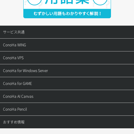
サービス共通
サポートトップ
ConoHa WING
ご契約・お支払い
サポートトップ
ConoHa VPS
よくある質問
ご利用ガイド
サポートトップ
ConoHa for Windows Server
用語集
ConoHa WINGの始め方
ご利用ガイド
サポートトップ
ConoHa for GAME
お問い合わせ
お乗り換えガイド
よくある質問
ご利用ガイド
サポートトップ
ConoHa AI Canvas
よくある質問
APIドキュメントVPS2.0
よくある質問
ご利用ガイド
サポートトップ
ConoHa Pencil
APIドキュメントVPS3.0
APIドキュメントVPS2.0
よくある質問
ご利用ガイド
サポートトップ
おすすめ情報
APIドキュメントVPS3.0
よくある質問
ご利用ガイド
ワプ活