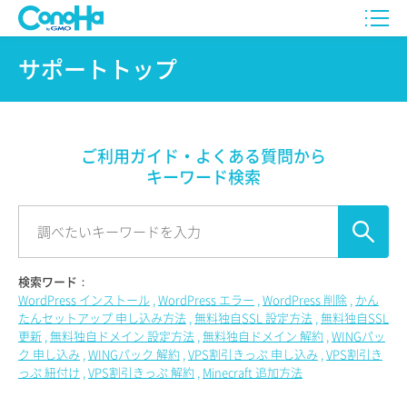
サポートトップ
ご利用ガイド・よくある質問から
キーワード検索
検索ワード：
WordPress インストール
WordPress エラー
WordPress 削除
かん
たんセットアップ 申し込み方法
無料独自SSL 設定方法
無料独自SSL
更新
無料独自ドメイン 設定方法
無料独自ドメイン 解約
WINGパッ
ク 申し込み
WINGパック 解約
VPS割引きっぷ 申し込み
VPS割引き
っぷ 紐付け
VPS割引きっぷ 解約
Minecraft 追加方法