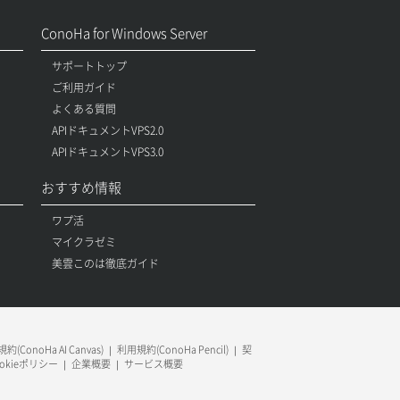
ConoHa for Windows Server
サポートトップ
ご利用ガイド
よくある質問
APIドキュメントVPS2.0
APIドキュメントVPS3.0
おすすめ情報
ワプ活
マイクラゼミ
美雲このは徹底ガイド
約(ConoHa AI Canvas)
利用規約(ConoHa Pencil)
契
ookieポリシー
企業概要
サービス概要