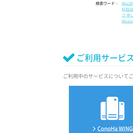
検索ワード：
Word
料独自
ク 申
Mine
ご利用サービ
ご利用中のサービスについて
ConoHa WING