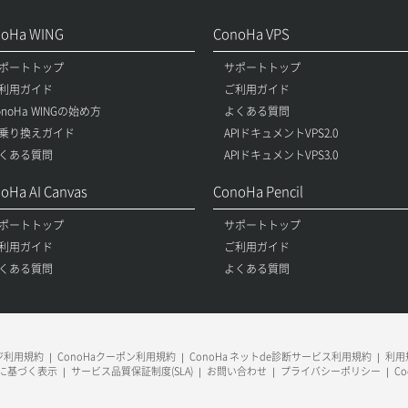
noHa WING
ConoHa VPS
ポートトップ
サポートトップ
利用ガイド
ご利用ガイド
onoHa WINGの始め方
よくある質問
乗り換えガイド
APIドキュメントVPS2.0
くある質問
APIドキュメントVPS3.0
oHa AI Canvas
ConoHa Pencil
ポートトップ
サポートトップ
利用ガイド
ご利用ガイド
くある質問
よくある質問
ージ利用規約
ConoHaクーポン利用規約
ConoHa ネットde診断サービス利用規約
利用規
に基づく表示
サービス品質保証制度(SLA)
お問い合わせ
プライバシーポリシー
C