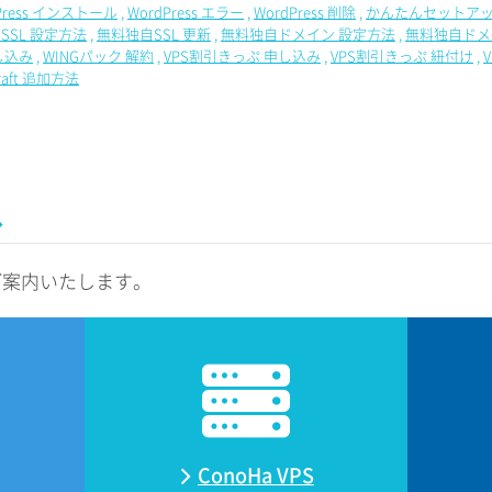
Press インストール
WordPress エラー
WordPress 削除
かんたんセットアッ
SSL 設定方法
無料独自SSL 更新
無料独自ドメイン 設定方法
無料独自ドメ
し込み
WINGパック 解約
VPS割引きっぷ 申し込み
VPS割引きっぷ 紐付け
craft 追加方法
ス
ご案内いたします。
ConoHa VPS