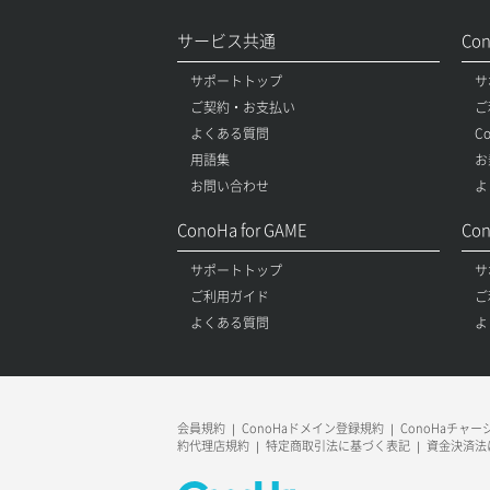
サービス共通
Co
サポートトップ
サ
ご契約・お支払い
ご
よくある質問
C
用語集
お
お問い合わせ
よ
ConoHa for GAME
Con
サポートトップ
サ
ご利用ガイド
ご
よくある質問
よ
会員規約
ConoHaドメイン登録規約
ConoHaチャ
約代理店規約
特定商取引法に基づく表記
資金決済法