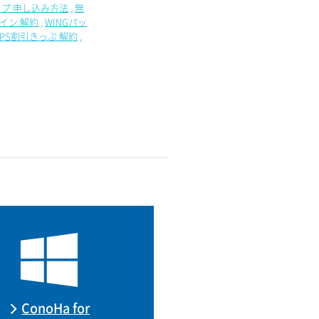
プ 申し込み方法
無
イン 解約
WINGパッ
VPS割引きっぷ 解約
ConoHa for