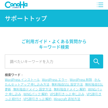
サポートトップ
ご利用ガイド・よくある質問から
キーワード検索
検索ワード：
WordPress インストール
WordPress エラー
WordPress 削除
かん
たんセットアップ 申し込み方法
無料独自SSL 設定方法
無料独自SSL
更新
無料独自ドメイン 設定方法
無料独自ドメイン 解約
WINGパッ
ク 申し込み
WINGパック 解約
VPS割引きっぷ 申し込み
VPS割引き
っぷ 紐付け
VPS割引きっぷ 解約
Minecraft 追加方法