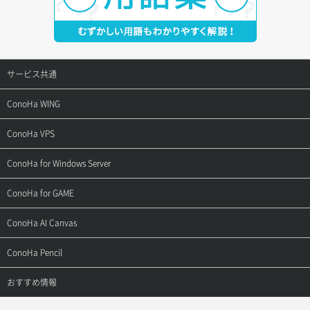
サービス共通
サポートトップ
ConoHa WING
ご契約・お支払い
サポートトップ
ConoHa VPS
よくある質問
ご利用ガイド
サポートトップ
ConoHa for Windows Server
用語集
ConoHa WINGの始め方
ご利用ガイド
サポートトップ
ConoHa for GAME
お問い合わせ
お乗り換えガイド
よくある質問
ご利用ガイド
サポートトップ
ConoHa AI Canvas
よくある質問
APIドキュメントVPS2.0
よくある質問
ご利用ガイド
サポートトップ
ConoHa Pencil
APIドキュメントVPS3.0
APIドキュメントVPS2.0
よくある質問
ご利用ガイド
サポートトップ
おすすめ情報
APIドキュメントVPS3.0
よくある質問
ご利用ガイド
ワプ活