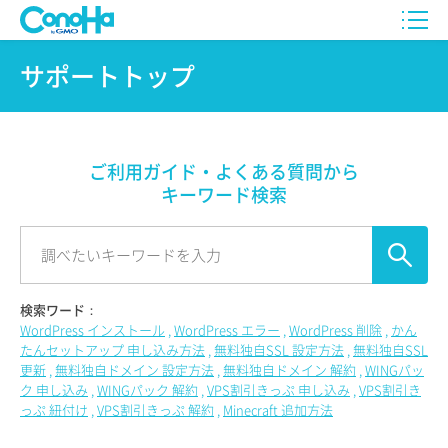
サポートトップ
ご利用ガイド・よくある質問から
キーワード検索
検索ワード：
WordPress インストール
WordPress エラー
WordPress 削除
かん
たんセットアップ 申し込み方法
無料独自SSL 設定方法
無料独自SSL
更新
無料独自ドメイン 設定方法
無料独自ドメイン 解約
WINGパッ
ク 申し込み
WINGパック 解約
VPS割引きっぷ 申し込み
VPS割引き
っぷ 紐付け
VPS割引きっぷ 解約
Minecraft 追加方法