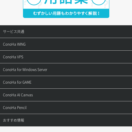
サービス共通
サポートトップ
ConoHa WING
ご契約・お支払い
サポートトップ
ConoHa VPS
よくある質問
ご利用ガイド
サポートトップ
ConoHa for Windows Server
用語集
ConoHa WINGの始め方
ご利用ガイド
サポートトップ
ConoHa for GAME
お問い合わせ
お乗り換えガイド
よくある質問
ご利用ガイド
サポートトップ
ConoHa AI Canvas
よくある質問
APIドキュメントVPS2.0
よくある質問
ご利用ガイド
サポートトップ
ConoHa Pencil
APIドキュメントVPS3.0
APIドキュメントVPS2.0
よくある質問
ご利用ガイド
サポートトップ
おすすめ情報
APIドキュメントVPS3.0
よくある質問
ご利用ガイド
ワプ活