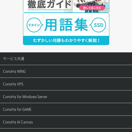
サービス共通
サポートトップ
ConoHa WING
ご契約・お支払い
サポートトップ
ConoHa VPS
よくある質問
ご利用ガイド
サポートトップ
ConoHa for Windows Server
用語集
ConoHa WINGの始め方
ご利用ガイド
サポートトップ
ConoHa for GAME
お問い合わせ
お乗り換えガイド
よくある質問
ご利用ガイド
サポートトップ
ConoHa AI Canvas
よくある質問
APIドキュメントVPS2.0
よくある質問