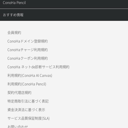
ご利用ガイド
サポートトップ
ConoHa Pencil
APIドキュメントVPS3.0
APIドキュメントVPS2.0
よくある質問
ご利用ガイド
サポートトップ
おすすめ情報
APIドキュメントVPS3.0
よくある質問
ご利用ガイド
ワプ活
会員規約
よくある質問
マイクラゼミ
ConoHaドメイン登録規約
美雲このは徹底ガイド
ConoHaチャージ利用規約
ConoHaクーポン利用規約
ConoHa ネットde診断サービス利用規約
利用規約(ConoHa AI Canvas)
利用規約(ConoHa Pencil)
契約代理店規約
特定商取引法に基づく表記
資金決済法に基づく表示
サービス品質保証制度(SLA)
お問い合わせ