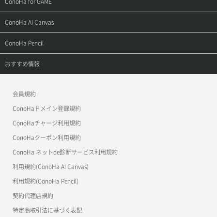
サポートトップ
ConoHa for GAME
お問い合わせ
お乗り換えガイド
よくある質問
ご利用ガイド
サポートトップ
ConoHa AI Canvas
よくある質問
APIドキュメントVPS2.0
よくある質問
ご利用ガイド
サポートトップ
ConoHa Pencil
APIドキュメントVPS3.0
APIドキュメントVPS2.0
よくある質問
ご利用ガイド
サポートトップ
おすすめ情報
APIドキュメントVPS3.0
よくある質問
ご利用ガイド
ワプ活
会員規約
よくある質問
マイクラゼミ
ConoHaドメイン登録規約
美雲このは徹底ガイド
ConoHaチャージ利用規約
ConoHaクーポン利用規約
ConoHa ネットde診断サービス利用規約
利用規約(ConoHa AI Canvas)
利用規約(ConoHa Pencil)
契約代理店規約
特定商取引法に基づく表記