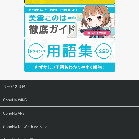
サービス共通
サポートトップ
ConoHa WING
ご契約・お支払い
サポートトップ
ConoHa VPS
よくある質問
ご利用ガイド
サポートトップ
ConoHa for Windows Server
用語集
ConoHa WINGの始め方
ご利用ガイド