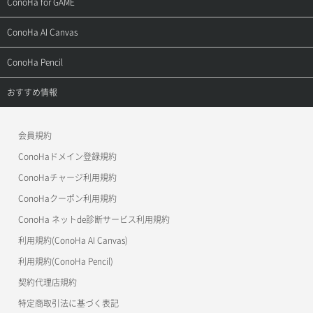
サポートトップ
ConoHa for GAME
お問い合わせ
お乗り換えガイド
よくある質問
ご利用ガイド
サポートトップ
ConoHa AI Canvas
よくある質問
APIドキュメントVPS2.0
よくある質問
ご利用ガイド
サポートトップ
ConoHa Pencil
APIドキュメントVPS3.0
APIドキュメントVPS2.0
よくある質問
ご利用ガイド
サポートトップ
おすすめ情報
APIドキュメントVPS3.0
よくある質問
ご利用ガイド
ワプ活
会員規約
よくある質問
マイクラゼミ
ConoHaドメイン登録規約
美雲このは徹底ガイド
ConoHaチャージ利用規約
ConoHaクーポン利用規約
ConoHa ネットde診断サービス利用規約
利用規約(ConoHa AI Canvas)
利用規約(ConoHa Pencil)
契約代理店規約
特定商取引法に基づく表記