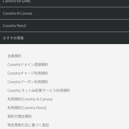
サポートトップ
ConoHa for GAME
お問い合わせ
お乗り換えガイド
よくある質問
ご利用ガイド
サポートトップ
ConoHa AI Canvas
よくある質問
APIドキュメントVPS2.0
よくある質問
ご利用ガイド
サポートトップ
ConoHa Pencil
APIドキュメントVPS3.0
APIドキュメントVPS2.0
よくある質問
ご利用ガイド
サポートトップ
おすすめ情報
APIドキュメントVPS3.0
よくある質問
ご利用ガイド
ワプ活
会員規約
よくある質問
マイクラゼミ
ConoHaドメイン登録規約
美雲このは徹底ガイド
ConoHaチャージ利用規約
ConoHaクーポン利用規約
ConoHa ネットde診断サービス利用規約
利用規約(ConoHa AI Canvas)
利用規約(ConoHa Pencil)
契約代理店規約
特定商取引法に基づく表記