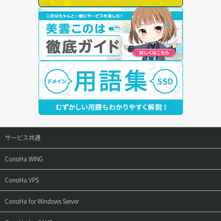
サービス共通
サポートトップ
ConoHa WING
ご契約・お支払い
サポートトップ
ConoHa VPS
よくある質問
ご利用ガイド
サポートトップ
ConoHa for Windows Server
用語集
ConoHa WINGの始め方
ご利用ガイド