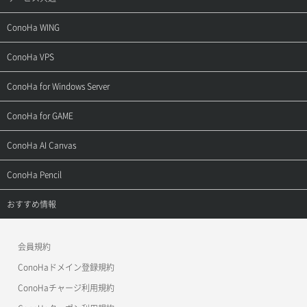
サポートトップ
ConoHa WING
ご契約・お支払い
サポートトップ
ConoHa VPS
よくある質問
ご利用ガイド
サポートトップ
ConoHa for Windows Server
用語集
ConoHa WINGの始め方
ご利用ガイド
サポートトップ
ConoHa for GAME
お問い合わせ
お乗り換えガイド
よくある質問
ご利用ガイド
サポートトップ
ConoHa AI Canvas
よくある質問
APIドキュメントVPS2.0
よくある質問
ご利用ガイド
サポートトップ
ConoHa Pencil
APIドキュメントVPS3.0
APIドキュメントVPS2.0
よくある質問
ご利用ガイド
サポートトップ
おすすめ情報
APIドキュメントVPS3.0
よくある質問
ご利用ガイド
ワプ活
会員規約
よくある質問
マイクラゼミ
ConoHaドメイン登録規約
美雲このは徹底ガイド
ConoHaチャージ利用規約