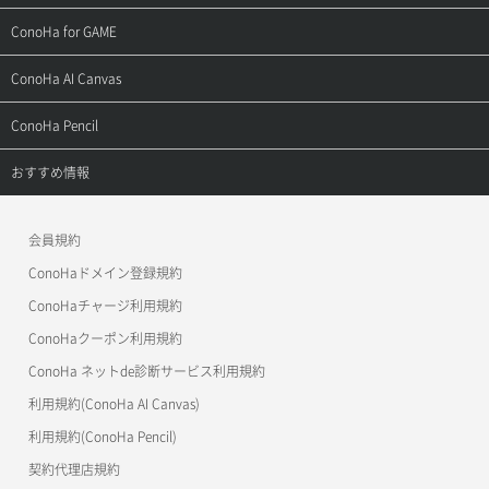
用語集
ConoHa WINGの始め方
ご利用ガイド
サポートトップ
ConoHa for GAME
お問い合わせ
お乗り換えガイド
よくある質問
ご利用ガイド
サポートトップ
ConoHa AI Canvas
よくある質問
APIドキュメントVPS2.0
よくある質問
ご利用ガイド
サポートトップ
ConoHa Pencil
APIドキュメントVPS3.0
APIドキュメントVPS2.0
よくある質問
ご利用ガイド
サポートトップ
おすすめ情報
APIドキュメントVPS3.0
よくある質問
ご利用ガイド
ワプ活
会員規約
よくある質問
マイクラゼミ
ConoHaドメイン登録規約
美雲このは徹底ガイド
ConoHaチャージ利用規約
ConoHaクーポン利用規約
ConoHa ネットde診断サービス利用規約
利用規約(ConoHa AI Canvas)
利用規約(ConoHa Pencil)
契約代理店規約