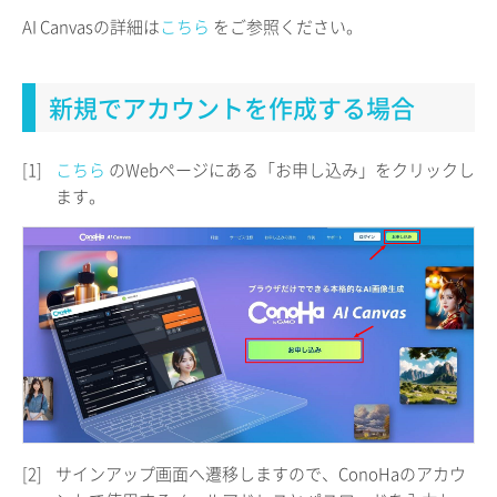
AI Canvasの詳細は
こちら
をご参照ください。
新規でアカウントを作成する場合
[1]
こちら
のWebページにある「お申し込み」をクリックし
ます。
[2]
サインアップ画面へ遷移しますので、ConoHaのアカウ