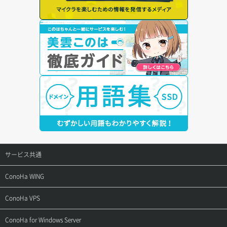
サービス共通
サポートトップ
ConoHa WING
ご契約・お支払い
サポートトップ
ConoHa VPS
よくある質問
ご利用ガイド
サポートトップ
ConoHa for Windows Server