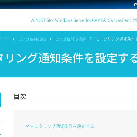
WING
VPS
for Windows Server
for GAME
AI Canvas
Pencil
ガイド
ConoHa Mobile
ConoHa VPS機能
モニタリング通知条件
リング通知条件を設定す
目次
モニタリング通知条件を設定する