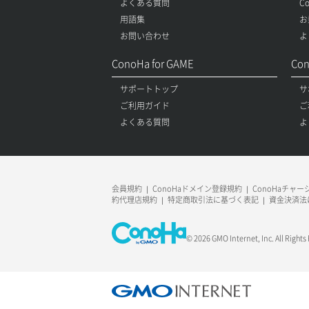
よくある質問
C
用語集
お
お問い合わせ
よ
ConoHa for GAME
Con
サポートトップ
サ
ご利用ガイド
ご
よくある質問
よ
会員規約
ConoHaドメイン登録規約
ConoHaチャ
約代理店規約
特定商取引法に基づく表記
資金決済法
© 2026 GMO Internet, Inc. All Rights