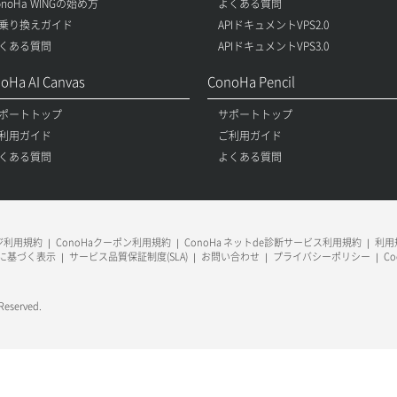
onoHa WINGの始め方
よくある質問
乗り換えガイド
APIドキュメントVPS2.0
くある質問
APIドキュメントVPS3.0
oHa AI Canvas
ConoHa Pencil
ポートトップ
サポートトップ
利用ガイド
ご利用ガイド
くある質問
よくある質問
ージ利用規約
ConoHaクーポン利用規約
ConoHa ネットde診断サービス利用規約
利用規
に基づく表示
サービス品質保証制度(SLA)
お問い合わせ
プライバシーポリシー
C
 Reserved.