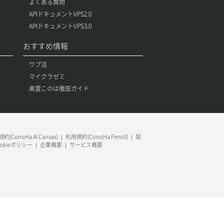
よくある質問
APIドキュメントVPS2.0
APIドキュメントVPS3.0
おすすめ情報
ワプ活
マイクラゼミ
美雲このは徹底ガイド
約(ConoHa AI Canvas)
利用規約(ConoHa Pencil)
契
ookieポリシー
企業概要
サービス概要