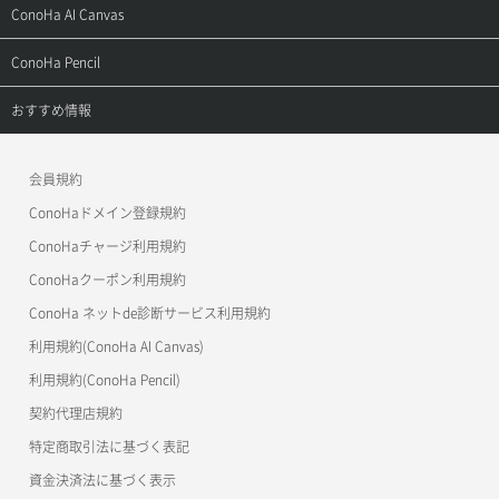
よくある質問
ご利用ガイド
サポートトップ
ConoHa AI Canvas
よくある質問
APIドキュメントVPS2.0
よくある質問
ご利用ガイド
サポートトップ
ConoHa Pencil
APIドキュメントVPS3.0
APIドキュメントVPS2.0
よくある質問
ご利用ガイド
サポートトップ
おすすめ情報
APIドキュメントVPS3.0
よくある質問
ご利用ガイド
ワプ活
会員規約
よくある質問
マイクラゼミ
ConoHaドメイン登録規約
美雲このは徹底ガイド
ConoHaチャージ利用規約
ConoHaクーポン利用規約
ConoHa ネットde診断サービス利用規約
利用規約(ConoHa AI Canvas)
利用規約(ConoHa Pencil)
契約代理店規約
特定商取引法に基づく表記
資金決済法に基づく表示