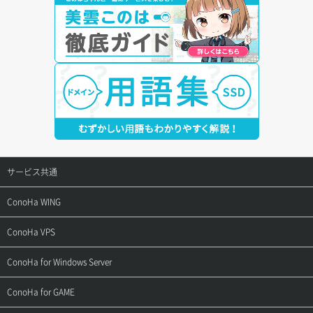
サービス共通
サポートトップ
ConoHa WING
ご契約・お支払い
サポートトップ
ConoHa VPS
よくある質問
ご利用ガイド
サポートトップ
ConoHa for Windows Server
用語集
ConoHa WINGの始め方
ご利用ガイド
サポートトップ
ConoHa for GAME
お問い合わせ
お乗り換えガイド