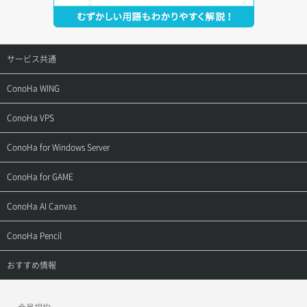
サービス共通
サポートトップ
ConoHa WING
ご契約・お支払い
サポートトップ
ConoHa VPS
よくある質問
ご利用ガイド
サポートトップ
ConoHa for Windows Server
用語集
ConoHa WINGの始め方
ご利用ガイド
サポートトップ
ConoHa for GAME
お問い合わせ
お乗り換えガイド
よくある質問
ご利用ガイド
サポートトップ
ConoHa AI Canvas
よくある質問
APIドキュメントVPS2.0
よくある質問
ご利用ガイド
サポートトップ
ConoHa Pencil
APIドキュメントVPS3.0
APIドキュメントVPS2.0
よくある質問
ご利用ガイド
サポートトップ
おすすめ情報
APIドキュメントVPS3.0
よくある質問
ご利用ガイド
ワプ活