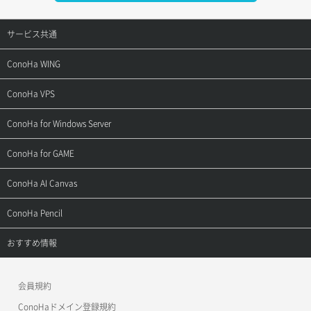
サービス共通
サポートトップ
ConoHa WING
ご契約・お支払い
サポートトップ
ConoHa VPS
よくある質問
ご利用ガイド
サポートトップ
ConoHa for Windows Server
用語集
ConoHa WINGの始め方
ご利用ガイド
サポートトップ
ConoHa for GAME
お問い合わせ
お乗り換えガイド
よくある質問
ご利用ガイド
サポートトップ
ConoHa AI Canvas
よくある質問
APIドキュメントVPS2.0
よくある質問
ご利用ガイド
サポートトップ
ConoHa Pencil
APIドキュメントVPS3.0
APIドキュメントVPS2.0
よくある質問
ご利用ガイド
サポートトップ
おすすめ情報
APIドキュメントVPS3.0
よくある質問
ご利用ガイド
ワプ活
会員規約
よくある質問
マイクラゼミ
ConoHaドメイン登録規約