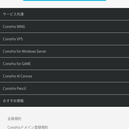
サービス共通
サポートトップ
ConoHa WING
ご契約・お支払い
サポートトップ
ConoHa VPS
よくある質問
ご利用ガイド
サポートトップ
ConoHa for Windows Server
用語集
ConoHa WINGの始め方
ご利用ガイド
サポートトップ
ConoHa for GAME
お問い合わせ
お乗り換えガイド
よくある質問
ご利用ガイド
サポートトップ
ConoHa AI Canvas
よくある質問
APIドキュメントVPS2.0
よくある質問
ご利用ガイド
サポートトップ
ConoHa Pencil
APIドキュメントVPS3.0
APIドキュメントVPS2.0
よくある質問
ご利用ガイド
サポートトップ
おすすめ情報
APIドキュメントVPS3.0
よくある質問
ご利用ガイド
ワプ活
会員規約
よくある質問
マイクラゼミ
ConoHaドメイン登録規約