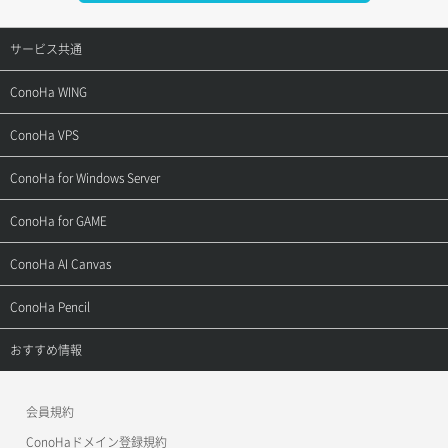
サービス共通
サポートトップ
ConoHa WING
ご契約・お支払い
サポートトップ
ConoHa VPS
よくある質問
ご利用ガイド
サポートトップ
ConoHa for Windows Server
用語集
ConoHa WINGの始め方
ご利用ガイド
サポートトップ
ConoHa for GAME
お問い合わせ
お乗り換えガイド
よくある質問
ご利用ガイド
サポートトップ
ConoHa AI Canvas
よくある質問
APIドキュメントVPS2.0
よくある質問
ご利用ガイド
サポートトップ
ConoHa Pencil
APIドキュメントVPS3.0
APIドキュメントVPS2.0
よくある質問
ご利用ガイド
サポートトップ
おすすめ情報
APIドキュメントVPS3.0
よくある質問
ご利用ガイド
ワプ活
会員規約
よくある質問
マイクラゼミ
ConoHaドメイン登録規約