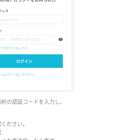
6桁の認証コードを入力し、
認ください。
認