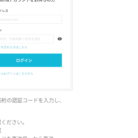
6桁の認証コードを入力し、
認ください。
認