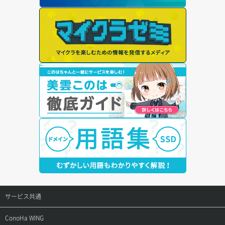
サービス共通
サポートトップ
ConoHa WING