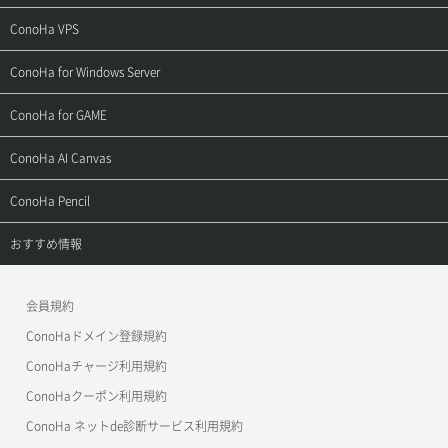
ご契約・お支払い
サポートトップ
ConoHa VPS
よくある質問
ご利用ガイド
サポートトップ
ConoHa for Windows Server
用語集
ConoHa WINGの始め方
ご利用ガイド
サポートトップ
ConoHa for GAME
お問い合わせ
お乗り換えガイド
よくある質問
ご利用ガイド
サポートトップ
ConoHa AI Canvas
よくある質問
APIドキュメントVPS2.0
よくある質問
ご利用ガイド
サポートトップ
ConoHa Pencil
APIドキュメントVPS3.0
APIドキュメントVPS2.0
よくある質問
ご利用ガイド
サポートトップ
おすすめ情報
APIドキュメントVPS3.0
よくある質問
ご利用ガイド
ワプ活
会員規約
よくある質問
マイクラゼミ
ConoHaドメイン登録規約
美雲このは徹底ガイド
ConoHaチャージ利用規約
ConoHaクーポン利用規約
ConoHa ネットde診断サービス利用規約