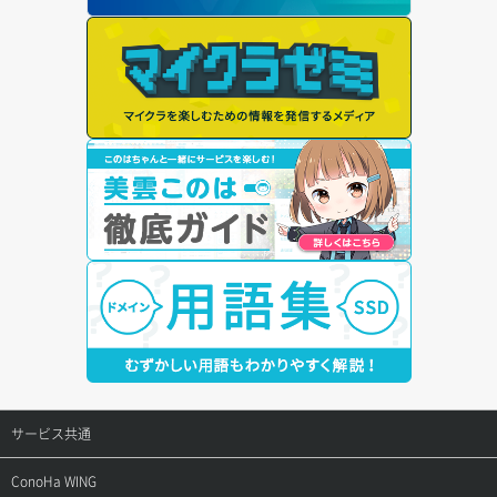
サービス共通
サポートトップ
ConoHa WING