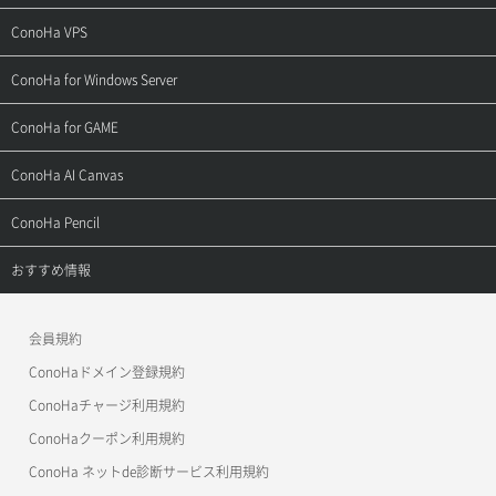
ご契約・お支払い
サポートトップ
ConoHa VPS
よくある質問
ご利用ガイド
サポートトップ
ConoHa for Windows Server
用語集
ConoHa WINGの始め方
ご利用ガイド
サポートトップ
ConoHa for GAME
お問い合わせ
お乗り換えガイド
よくある質問
ご利用ガイド
サポートトップ
ConoHa AI Canvas
よくある質問
APIドキュメントVPS2.0
よくある質問
ご利用ガイド
サポートトップ
ConoHa Pencil
APIドキュメントVPS3.0
APIドキュメントVPS2.0
よくある質問
ご利用ガイド
サポートトップ
おすすめ情報
APIドキュメントVPS3.0
よくある質問
ご利用ガイド
ワプ活
会員規約
よくある質問
マイクラゼミ
ConoHaドメイン登録規約
美雲このは徹底ガイド
ConoHaチャージ利用規約
ConoHaクーポン利用規約
ConoHa ネットde診断サービス利用規約