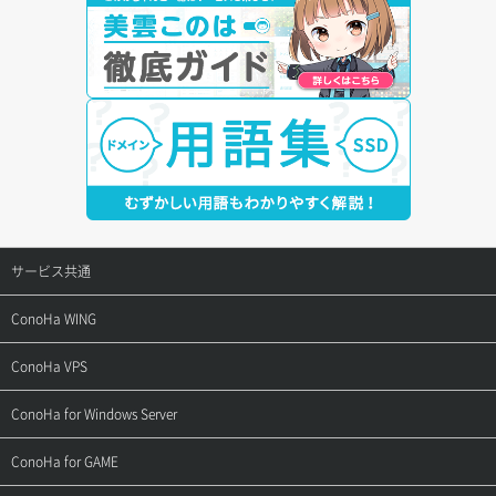
サービス共通
サポートトップ
ConoHa WING
ご契約・お支払い
サポートトップ
ConoHa VPS
よくある質問
ご利用ガイド
サポートトップ
ConoHa for Windows Server
用語集
ConoHa WINGの始め方
ご利用ガイド
サポートトップ
ConoHa for GAME
お問い合わせ
お乗り換えガイド