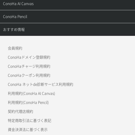
よくある質問
ご利用ガイド
サポートトップ
ConoHa AI Canvas
よくある質問
APIドキュメントVPS2.0
よくある質問
ご利用ガイド
サポートトップ
ConoHa Pencil
APIドキュメントVPS3.0
APIドキュメントVPS2.0
よくある質問
ご利用ガイド
サポートトップ
おすすめ情報
APIドキュメントVPS3.0
よくある質問
ご利用ガイド
ワプ活
会員規約
よくある質問
マイクラゼミ
ConoHaドメイン登録規約
美雲このは徹底ガイド
ConoHaチャージ利用規約
ConoHaクーポン利用規約
ConoHa ネットde診断サービス利用規約
利用規約(ConoHa AI Canvas)
利用規約(ConoHa Pencil)
契約代理店規約
特定商取引法に基づく表記
資金決済法に基づく表示