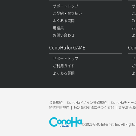
サポートトップ
サ
ご契約・お支払い
ご
よくある質問
C
用語集
お
お問い合わせ
よ
ConoHa for GAME
Con
サポートトップ
サ
ご利用ガイド
ご
よくある質問
よ
会員規約
ConoHaドメイン登録規約
ConoHaチャ
約代理店規約
特定商取引法に基づく表記
資金決済法
© 2026 GMO Internet, Inc. All Rights