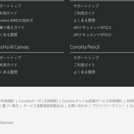
ポートトップ
サポートトップ
利用ガイド
ご利用ガイド
onoHa WINGの始め方
よくある質問
乗り換えガイド
APIドキュメントVPS2.0
くある質問
APIドキュメントVPS3.0
oHa AI Canvas
ConoHa Pencil
ポートトップ
サポートトップ
利用ガイド
ご利用ガイド
くある質問
よくある質問
ージ利用規約
ConoHaクーポン利用規約
ConoHa ネットde診断サービス利用規約
利用規
に基づく表示
サービス品質保証制度(SLA)
お問い合わせ
プライバシーポリシー
C
 Reserved.