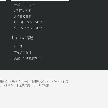
サポートトップ
ご利用ガイド
よくある質問
APIドキュメントVPS2.0
APIドキュメントVPS3.0
おすすめ情報
ワプ活
マイクラゼミ
美雲このは徹底ガイド
約(ConoHa AI Canvas)
利用規約(ConoHa Pencil)
契
ookieポリシー
企業概要
サービス概要