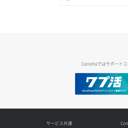
ConoHaではサポー
サービス共通
Co