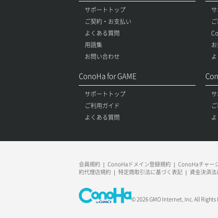
サポートトップ
サ
ご契約・お支払い
ご
よくある質問
C
用語集
お
お問い合わせ
よ
ConoHa for GAME
Con
サポートトップ
サ
ご利用ガイド
ご
よくある質問
よ
会員規約
ConoHaドメイン登録規約
ConoHaチャ
約代理店規約
特定商取引法に基づく表記
資金決済法
© 2026 GMO Internet, Inc. All Rights