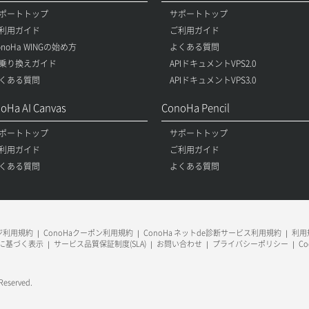
ポートトップ
サポートトップ
利用ガイド
ご利用ガイド
onoHa WINGの始め方
よくある質問
乗り換えガイド
APIドキュメントVPS2.0
くある質問
APIドキュメントVPS3.0
oHa AI Canvas
ConoHa Pencil
ポートトップ
サポートトップ
利用ガイド
ご利用ガイド
くある質問
よくある質問
ージ利用規約
ConoHaクーポン利用規約
ConoHa ネットde診断サービス利用規約
利用規
に基づく表示
サービス品質保証制度(SLA)
お問い合わせ
プライバシーポリシー
C
 Reserved.