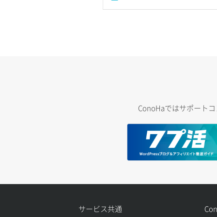
ConoHaではサポー
サービス共通
Co