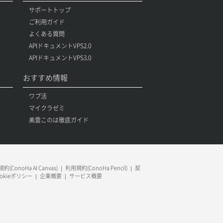
サポートトップ
ご利用ガイド
よくある質問
APIドキュメントVPS2.0
APIドキュメントVPS3.0
おすすめ情報
ワプ活
マイクラゼミ
美雲このは徹底ガイド
約(ConoHa AI Canvas)
利用規約(ConoHa Pencil)
契
ookieポリシー
企業概要
サービス概要