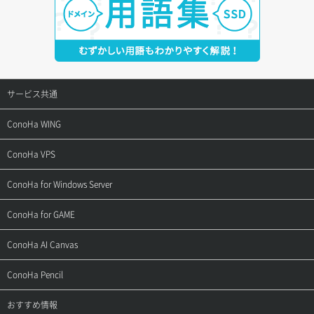
サービス共通
サポートトップ
ConoHa WING
ご契約・お支払い
サポートトップ
ConoHa VPS
よくある質問
ご利用ガイド
サポートトップ
ConoHa for Windows Server
用語集
ConoHa WINGの始め方
ご利用ガイド
サポートトップ
ConoHa for GAME
お問い合わせ
お乗り換えガイド
よくある質問
ご利用ガイド
サポートトップ
ConoHa AI Canvas
よくある質問
APIドキュメントVPS2.0
よくある質問
ご利用ガイド
サポートトップ
ConoHa Pencil
APIドキュメントVPS3.0
APIドキュメントVPS2.0
よくある質問
ご利用ガイド
サポートトップ
おすすめ情報