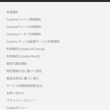
APIドキュメントVPS3.0
よくある質問
ご利用ガイド
ワプ活
会員規約
よくある質問
マイクラゼミ
ConoHaドメイン登録規約
美雲このは徹底ガイド
ConoHaチャージ利用規約
ConoHaクーポン利用規約
ConoHa ネットde診断サービス利用規約
利用規約(ConoHa AI Canvas)
利用規約(ConoHa Pencil)
契約代理店規約
特定商取引法に基づく表記
資金決済法に基づく表示
サービス品質保証制度(SLA)
お問い合わせ
プライバシーポリシー
Cookieポリシー