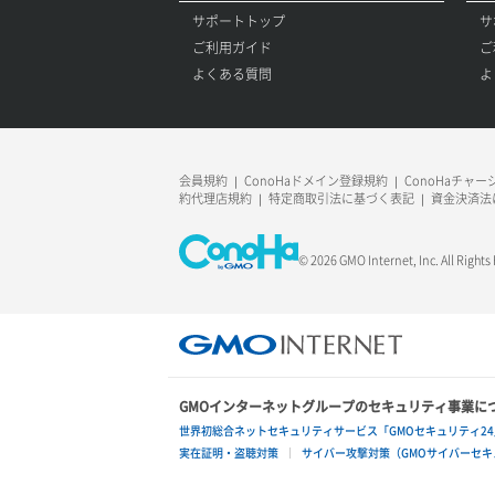
サポートトップ
サ
ご利用ガイド
ご
よくある質問
よ
会員規約
ConoHaドメイン登録規約
ConoHaチャ
約代理店規約
特定商取引法に基づく表記
資金決済法
© 2026 GMO Internet, Inc. All Rights
GMOインターネットグループのセキュリティ事業に
世界初総合ネットセキュリティサービス「GMOセキュリティ24
実在証明・盗聴対策
サイバー攻撃対策（GMOサイバーセキュ