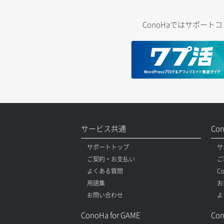
ConoHaではサポー
サービス共通
Co
サポートトップ
サ
ご契約・お支払い
ご
よくある質問
C
用語集
お
お問い合わせ
よ
ConoHa for GAME
Con