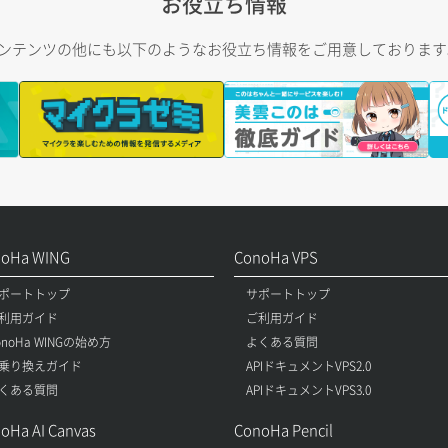
お役立ち情報
トコンテンツの他にも以下のようなお役立ち情報をご用意しておりま
noHa WING
ConoHa VPS
ポートトップ
サポートトップ
利用ガイド
ご利用ガイド
onoHa WINGの始め方
よくある質問
乗り換えガイド
APIドキュメントVPS2.0
くある質問
APIドキュメントVPS3.0
oHa AI Canvas
ConoHa Pencil