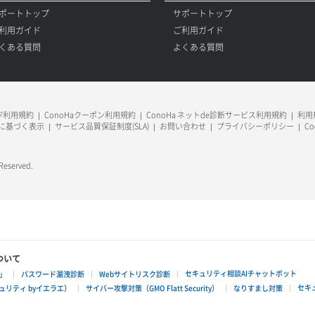
ポートトップ
サポートトップ
利用ガイド
ご利用ガイド
くある質問
よくある質問
ージ利用規約
ConoHaクーポン利用規約
ConoHa ネットde診断サービス利用規約
利用規
に基づく表示
サービス品質保証制度(SLA)
お問い合わせ
プライバシーポリシー
C
 Reserved.
ついて
セキュリティ相談AIチャットボット
」
パスワード漏洩診断
Webサイトリスク診断
セキ
リティ byイエラエ）
サイバー攻撃対策（GMO Flatt Security）
なりすまし対策