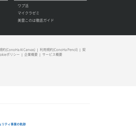
ワプ活
マイクラゼミ
美雲このは徹底ガイド
約(ConoHa AI Canvas)
利用規約(ConoHa Pencil)
契
ookieポリシー
企業概要
サービス概要
ュリティ事業の軌跡