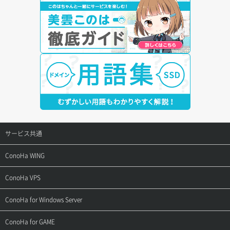
サービス共通
サポートトップ
ConoHa WING
ご契約・お支払い
サポートトップ
ConoHa VPS
よくある質問
ご利用ガイド
サポートトップ
ConoHa for Windows Server
用語集
ConoHa WINGの始め方
ご利用ガイド
サポートトップ
ConoHa for GAME