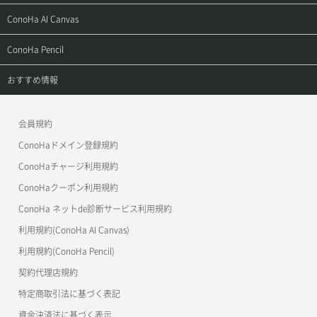
お問い合わせ
お乗り換えガイド
よくある質問
ご利用ガイド
サポートトップ
ConoHa AI Canvas
よくある質問
APIドキュメントVPS2.0
よくある質問
ご利用ガイド
サポートトップ
ConoHa Pencil
APIドキュメントVPS3.0
APIドキュメントVPS2.0
よくある質問
ご利用ガイド
サポートトップ
おすすめ情報
APIドキュメントVPS3.0
よくある質問
ご利用ガイド
ワプ活
会員規約
よくある質問
マイクラゼミ
ConoHaドメイン登録規約
美雲このは徹底ガイド
ConoHaチャージ利用規約
ConoHaクーポン利用規約
ConoHa ネットde診断サービス利用規約
利用規約(ConoHa AI Canvas)
利用規約(ConoHa Pencil)
契約代理店規約
特定商取引法に基づく表記
資金決済法に基づく表示