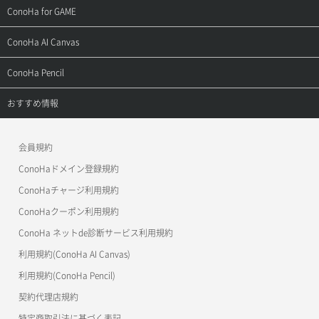
用語集
ConoHa WINGの始め方
ご利用ガイド
サポートトップ
ConoHa for GAME
お問い合わせ
お乗り換えガイド
よくある質問
ご利用ガイド
サポートトップ
ConoHa AI Canvas
よくある質問
APIドキュメントVPS2.0
よくある質問
ご利用ガイド
サポートトップ
ConoHa Pencil
APIドキュメントVPS3.0
APIドキュメントVPS2.0
よくある質問
ご利用ガイド
サポートトップ
おすすめ情報
APIドキュメントVPS3.0
よくある質問
ご利用ガイド
ワプ活
会員規約
よくある質問
マイクラゼミ
ConoHaドメイン登録規約
美雲このは徹底ガイド
ConoHaチャージ利用規約
ConoHaクーポン利用規約
ConoHa ネットde診断サービス利用規約
利用規約(ConoHa AI Canvas)
利用規約(ConoHa Pencil)
契約代理店規約
特定商取引法に基づく表記