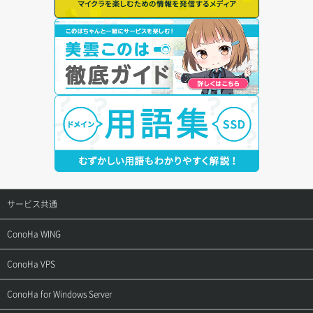
サービス共通
サポートトップ
ConoHa WING
ご契約・お支払い
サポートトップ
ConoHa VPS
よくある質問
ご利用ガイド
サポートトップ
ConoHa for Windows Server