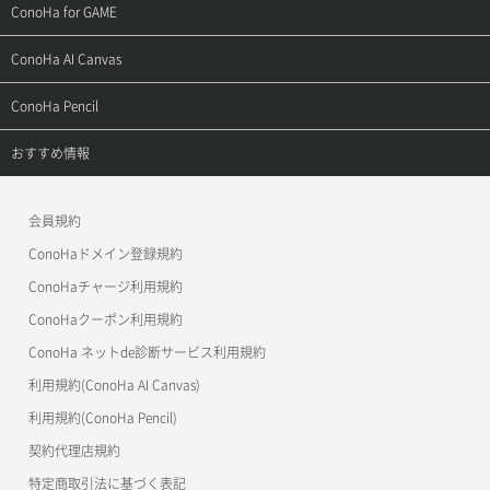
ConoHa WINGの始め方
ご利用ガイド
サポートトップ
ConoHa for GAME
お問い合わせ
お乗り換えガイド
よくある質問
ご利用ガイド
サポートトップ
ConoHa AI Canvas
よくある質問
APIドキュメントVPS2.0
よくある質問
ご利用ガイド
サポートトップ
ConoHa Pencil
APIドキュメントVPS3.0
APIドキュメントVPS2.0
よくある質問
ご利用ガイド
サポートトップ
おすすめ情報
APIドキュメントVPS3.0
よくある質問
ご利用ガイド
ワプ活
会員規約
よくある質問
マイクラゼミ
ConoHaドメイン登録規約
美雲このは徹底ガイド
ConoHaチャージ利用規約
ConoHaクーポン利用規約
ConoHa ネットde診断サービス利用規約
利用規約(ConoHa AI Canvas)
利用規約(ConoHa Pencil)
契約代理店規約
特定商取引法に基づく表記