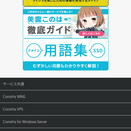
サービス共通
サポートトップ
ConoHa WING
ご契約・お支払い
サポートトップ
ConoHa VPS
よくある質問
ご利用ガイド
サポートトップ
ConoHa for Windows Server
用語集