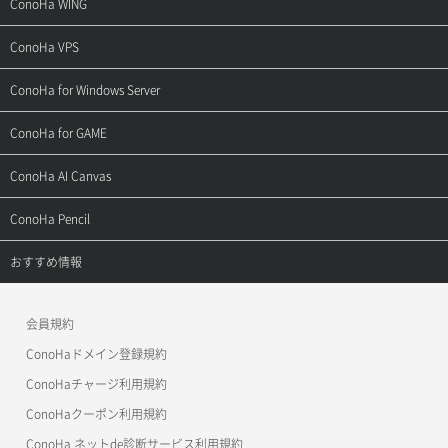
サポートトップ
ConoHa WING
ご契約・お支払い
サポートトップ
ConoHa VPS
よくある質問
ご利用ガイド
サポートトップ
ConoHa for Windows Server
用語集
ConoHa WINGの始め方
ご利用ガイド
サポートトップ
ConoHa for GAME
お問い合わせ
お乗り換えガイド
よくある質問
ご利用ガイド
サポートトップ
ConoHa AI Canvas
よくある質問
APIドキュメントVPS2.0
よくある質問
ご利用ガイド
サポートトップ
ConoHa Pencil
APIドキュメントVPS3.0
APIドキュメントVPS2.0
よくある質問
ご利用ガイド
サポートトップ
おすすめ情報
APIドキュメントVPS3.0
よくある質問
ご利用ガイド
ワプ活
会員規約
よくある質問
マイクラゼミ
ConoHaドメイン登録規約
美雲このは徹底ガイド
ConoHaチャージ利用規約
ConoHaクーポン利用規約
ConoHa ネットde診断サービス利用規約