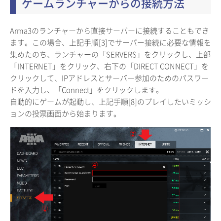
ゲームランチャーからの接続方法
Arma3のランチャーから直接サーバーに接続することもでき
ます。この場合、上記手順[3]でサーバー接続に必要な情報を
集めたのち、ランチャーの「SERVERS」をクリックし、上部
「INTERNET」をクリック、右下の「DIRECT CONNECT」を
クリックして、IPアドレスとサーバー参加のためのパスワー
ドを入力し、「Connect」をクリックします。
自動的にゲームが起動し、上記手順[8]のプレイしたいミッシ
ョンの投票画面から始まります。