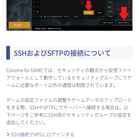
SSHおよびSFTPの接続について
ConoHa for GAMEでは、セキュリティの観点から仮想ファイ
アウォールとして動作しているセキュリティグループにてゲ
ームに必要なポート以外の通信は制限されています。
ゲームの設定ファイルの調整やゲームデータのアップロード
をする際、SSHやSFTPにてサーバーへ接続する場合は、以
下ページをご参考にSSH用のセキュリティグループの設定を
追加してください。
SSH接続でVPSにログインする