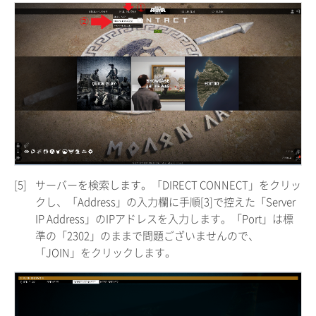
[5]
サーバーを検索します。「DIRECT CONNECT」をクリッ
クし、「Address」の入力欄に手順[3]で控えた「Server
IP Address」のIPアドレスを入力します。「Port」は標
準の「2302」のままで問題ございませんので、
「JOIN」をクリックします。