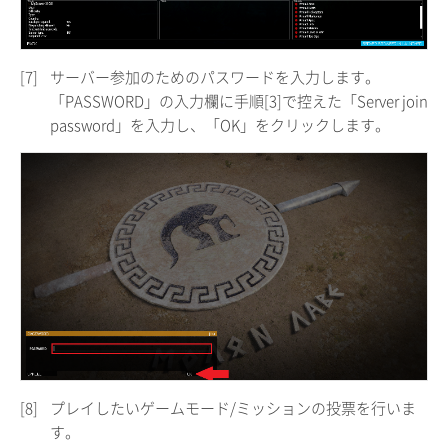
[7]
サーバー参加のためのパスワードを入力します。
「PASSWORD」の入力欄に手順[3]で控えた「Server join
password」を入力し、「OK」をクリックします。
[8]
プレイしたいゲームモード/ミッションの投票を行いま
す。