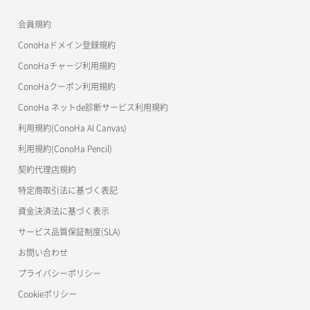
よくある質問
ご利用ガイド
ワプ活
会員規約
よくある質問
マイクラゼミ
ConoHaドメイン登録規約
美雲このは徹底ガイド
ConoHaチャージ利用規約
ConoHaクーポン利用規約
ConoHa ネットde診断サービス利用規約
利用規約(ConoHa AI Canvas)
利用規約(ConoHa Pencil)
契約代理店規約
特定商取引法に基づく表記
資金決済法に基づく表示
サービス品質保証制度(SLA)
お問い合わせ
プライバシーポリシー
Cookieポリシー