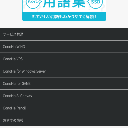
サービス共通
サポートトップ
ConoHa WING
ご契約・お支払い
サポートトップ
ConoHa VPS
よくある質問
ご利用ガイド
サポートトップ
ConoHa for Windows Server
用語集
ConoHa WINGの始め方
ご利用ガイド
サポートトップ
ConoHa for GAME
お問い合わせ
お乗り換えガイド
よくある質問
ご利用ガイド
サポートトップ
ConoHa AI Canvas
よくある質問
APIドキュメントVPS2.0
よくある質問
ご利用ガイド
サポートトップ
ConoHa Pencil
APIドキュメントVPS3.0
APIドキュメントVPS2.0
よくある質問
ご利用ガイド
サポートトップ
おすすめ情報
APIドキュメントVPS3.0