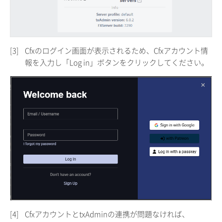
[3]
Cfxのログイン画面が表示されるため、Cfxアカウント情
報を入力し「Log in」ボタンをクリックしてください。
[4]
CfxアカウントとtxAdminの連携が問題なければ、