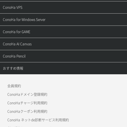
ご契約・お支払い
サポートトップ
ConoHa VPS
よくある質問
ご利用ガイド
サポートトップ
ConoHa for Windows Server
用語集
ConoHa WINGの始め方
ご利用ガイド
サポートトップ
ConoHa for GAME
お問い合わせ
お乗り換えガイド
よくある質問
ご利用ガイド
サポートトップ
ConoHa AI Canvas
よくある質問
APIドキュメントVPS2.0
よくある質問
ご利用ガイド
サポートトップ
ConoHa Pencil
APIドキュメントVPS3.0
APIドキュメントVPS2.0
よくある質問
ご利用ガイド
サポートトップ
おすすめ情報
APIドキュメントVPS3.0
よくある質問
ご利用ガイド
ワプ活
会員規約
よくある質問
マイクラゼミ
ConoHaドメイン登録規約
美雲このは徹底ガイド
ConoHaチャージ利用規約
ConoHaクーポン利用規約
ConoHa ネットde診断サービス利用規約