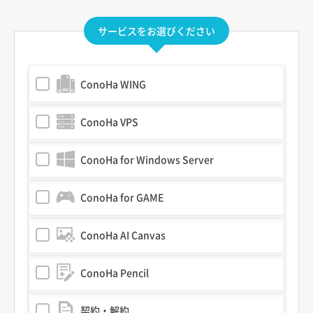
サービスをお選びください
ConoHa WING
ConoHa VPS
ConoHa for Windows Server
ConoHa for GAME
ConoHa AI Canvas
ConoHa Pencil
契約・解約