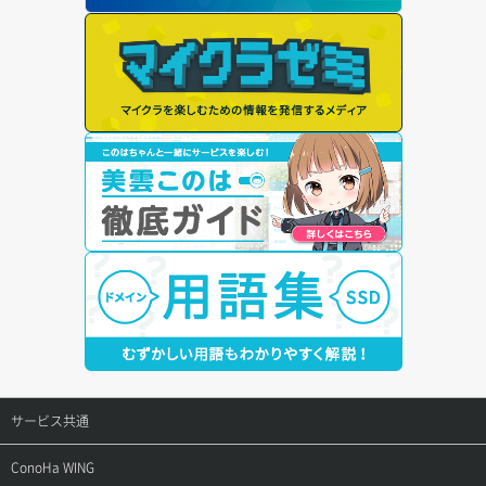
サービス共通
サポートトップ
ConoHa WING