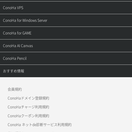
ご契約・お支払い
サポートトップ
ConoHa VPS
よくある質問
ご利用ガイド
サポートトップ
ConoHa for Windows Server
用語集
ConoHa WINGの始め方
ご利用ガイド
サポートトップ
ConoHa for GAME
お問い合わせ
お乗り換えガイド
よくある質問
ご利用ガイド
サポートトップ
ConoHa AI Canvas
よくある質問
APIドキュメントVPS2.0
よくある質問
ご利用ガイド
サポートトップ
ConoHa Pencil
APIドキュメントVPS3.0
APIドキュメントVPS2.0
よくある質問
ご利用ガイド
サポートトップ
おすすめ情報
APIドキュメントVPS3.0
よくある質問
ご利用ガイド
ワプ活
会員規約
よくある質問
マイクラゼミ
ConoHaドメイン登録規約
美雲このは徹底ガイド
ConoHaチャージ利用規約
ConoHaクーポン利用規約
ConoHa ネットde診断サービス利用規約