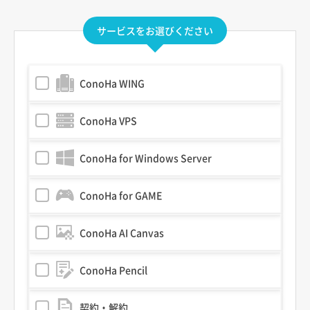
サービスをお選びください
ConoHa WING
ConoHa VPS
ConoHa for Windows Server
ConoHa for GAME
ConoHa AI Canvas
ConoHa Pencil
契約・解約