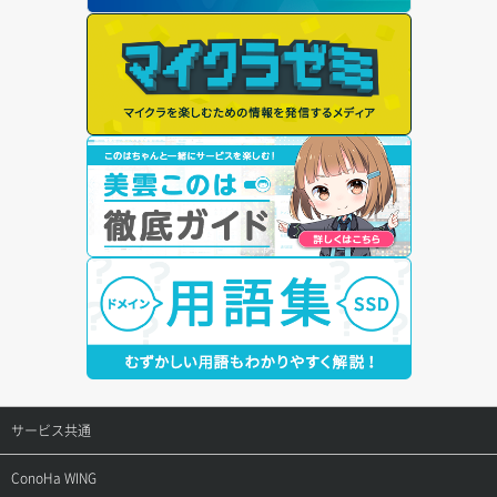
サービス共通
サポートトップ
ConoHa WING