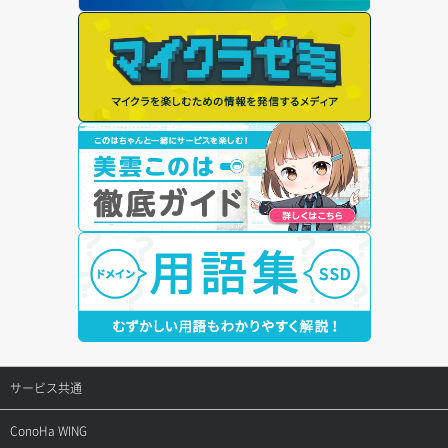
サービス共通
サポートトップ
ConoHa WING