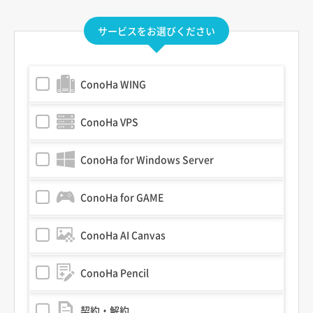
サービスをお選びください
ConoHa WING
ConoHa VPS
ConoHa for Windows Server
ConoHa for GAME
ConoHa AI Canvas
ConoHa Pencil
契約・解約