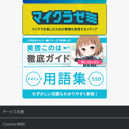
サービス共通
サポートトップ
ConoHa WING