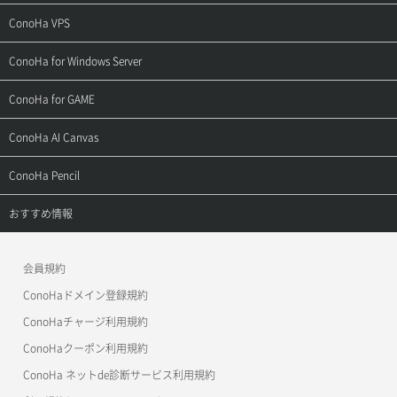
ご契約・お支払い
サポートトップ
ConoHa VPS
よくある質問
ご利用ガイド
サポートトップ
ConoHa for Windows Server
用語集
ConoHa WINGの始め方
ご利用ガイド
サポートトップ
ConoHa for GAME
お問い合わせ
お乗り換えガイド
よくある質問
ご利用ガイド
サポートトップ
ConoHa AI Canvas
よくある質問
APIドキュメントVPS2.0
よくある質問
ご利用ガイド
サポートトップ
ConoHa Pencil
APIドキュメントVPS3.0
APIドキュメントVPS2.0
よくある質問
ご利用ガイド
サポートトップ
おすすめ情報
APIドキュメントVPS3.0
よくある質問
ご利用ガイド
ワプ活
会員規約
よくある質問
マイクラゼミ
ConoHaドメイン登録規約
美雲このは徹底ガイド
ConoHaチャージ利用規約
ConoHaクーポン利用規約
ConoHa ネットde診断サービス利用規約