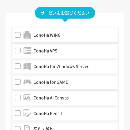
サービスをお選びください
ConoHa WING
ConoHa VPS
ConoHa for Windows Server
ConoHa for GAME
ConoHa AI Canvas
ConoHa Pencil
契約・解約