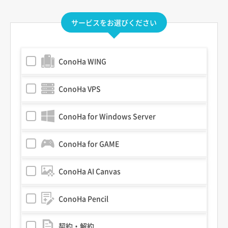
サービスをお選びください
ConoHa WING
ConoHa VPS
ConoHa for Windows Server
ConoHa for GAME
ConoHa AI Canvas
ConoHa Pencil
契約・解約