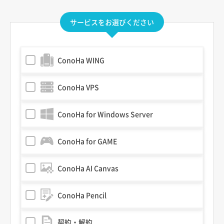
サービスをお選びください
ConoHa WING
ConoHa VPS
ConoHa for Windows Server
ConoHa for GAME
ConoHa AI Canvas
ConoHa Pencil
契約・解約