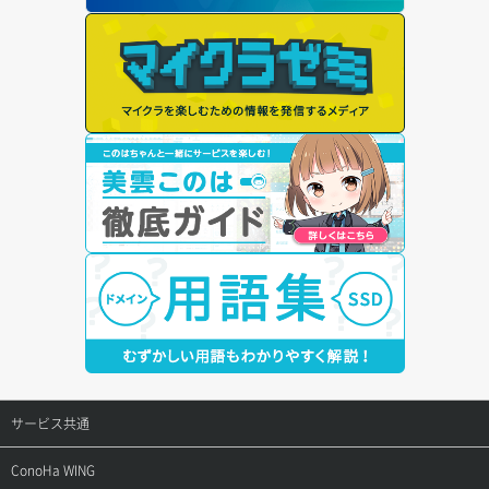
サービス共通
サポートトップ
ConoHa WING