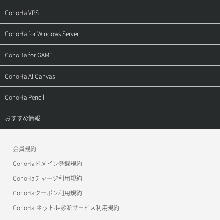
ご契約・お支払い
サポートトップ
ConoHa VPS
よくある質問
ご利用ガイド
サポートトップ
ConoHa for Windows Server
用語集
ConoHa WINGの始め方
ご利用ガイド
サポートトップ
ConoHa for GAME
お問い合わせ
お乗り換えガイド
よくある質問
ご利用ガイド
サポートトップ
ConoHa AI Canvas
よくある質問
APIドキュメントVPS2.0
よくある質問
ご利用ガイド
サポートトップ
ConoHa Pencil
APIドキュメントVPS3.0
APIドキュメントVPS2.0
よくある質問
ご利用ガイド
サポートトップ
おすすめ情報
APIドキュメントVPS3.0
よくある質問
ご利用ガイド
ワプ活
会員規約
よくある質問
マイクラゼミ
ConoHaドメイン登録規約
美雲このは徹底ガイド
ConoHaチャージ利用規約
ConoHaクーポン利用規約
ConoHa ネットde診断サービス利用規約