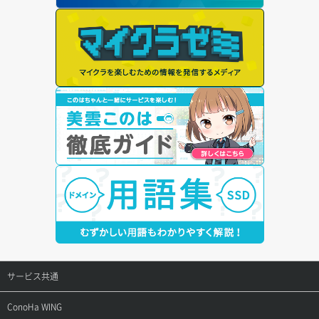
サービス共通
サポートトップ
ConoHa WING