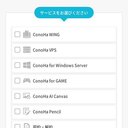
サービスをお選びください
ConoHa WING
ConoHa VPS
ConoHa for Windows Server
ConoHa for GAME
ConoHa AI Canvas
ConoHa Pencil
契約・解約