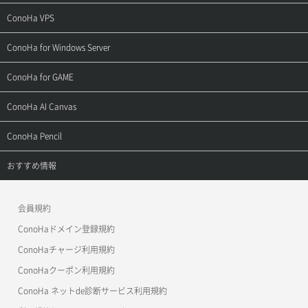
ご契約・お支払い
サポートトップ
ConoHa VPS
よくある質問
ご利用ガイド
サポートトップ
ConoHa for Windows Server
用語集
ConoHa WINGの始め方
ご利用ガイド
サポートトップ
ConoHa for GAME
お問い合わせ
お乗り換えガイド
よくある質問
ご利用ガイド
サポートトップ
ConoHa AI Canvas
よくある質問
APIドキュメントVPS2.0
よくある質問
ご利用ガイド
サポートトップ
ConoHa Pencil
APIドキュメントVPS3.0
APIドキュメントVPS2.0
よくある質問
ご利用ガイド
サポートトップ
おすすめ情報
APIドキュメントVPS3.0
よくある質問
ご利用ガイド
ワプ活
会員規約
よくある質問
マイクラゼミ
ConoHaドメイン登録規約
美雲このは徹底ガイド
ConoHaチャージ利用規約
ConoHaクーポン利用規約
ConoHa ネットde診断サービス利用規約