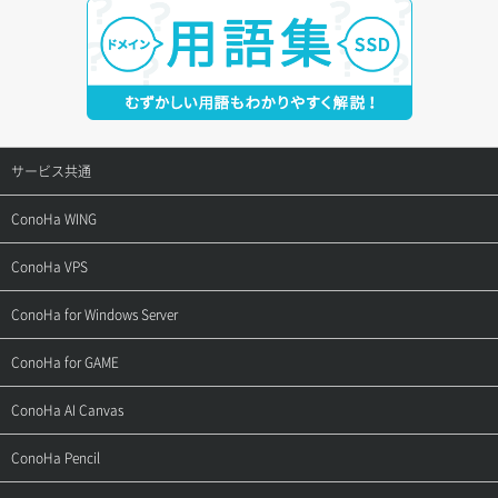
サービス共通
サポートトップ
ConoHa WING
ご契約・お支払い
サポートトップ
ConoHa VPS
よくある質問
ご利用ガイド
サポートトップ
ConoHa for Windows Server
用語集
ConoHa WINGの始め方
ご利用ガイド
サポートトップ
ConoHa for GAME
お問い合わせ
お乗り換えガイド
よくある質問
ご利用ガイド
サポートトップ
ConoHa AI Canvas
よくある質問
APIドキュメントVPS2.0
よくある質問
ご利用ガイド
サポートトップ
ConoHa Pencil
APIドキュメントVPS3.0
APIドキュメントVPS2.0
よくある質問
ご利用ガイド