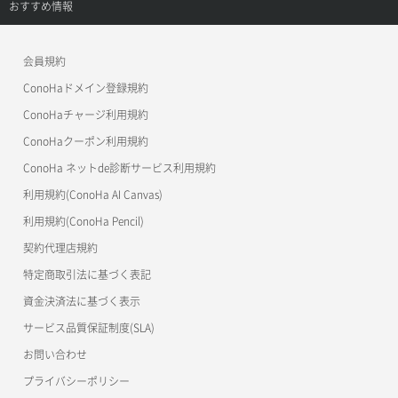
サポートトップ
おすすめ情報
APIドキュメントVPS3.0
よくある質問
ご利用ガイド
ワプ活
会員規約
よくある質問
マイクラゼミ
ConoHaドメイン登録規約
美雲このは徹底ガイド
ConoHaチャージ利用規約
ConoHaクーポン利用規約
ConoHa ネットde診断サービス利用規約
利用規約(ConoHa AI Canvas)
利用規約(ConoHa Pencil)
契約代理店規約
特定商取引法に基づく表記
資金決済法に基づく表示
サービス品質保証制度(SLA)
お問い合わせ
プライバシーポリシー