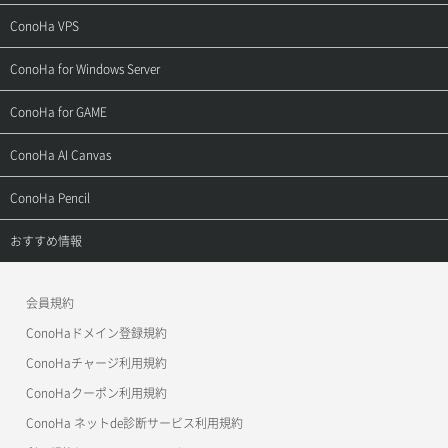
ご契約・お支払い
サポートトップ
ConoHa VPS
よくある質問
ご利用ガイド
サポートトップ
ConoHa for Windows Server
用語集
ConoHa WINGの始め方
ご利用ガイド
サポートトップ
ConoHa for GAME
お問い合わせ
お乗り換えガイド
よくある質問
ご利用ガイド
サポートトップ
ConoHa AI Canvas
よくある質問
APIドキュメントVPS2.0
よくある質問
ご利用ガイド
サポートトップ
ConoHa Pencil
APIドキュメントVPS3.0
APIドキュメントVPS2.0
よくある質問
ご利用ガイド
サポートトップ
おすすめ情報
APIドキュメントVPS3.0
よくある質問
ご利用ガイド
ワプ活
会員規約
よくある質問
マイクラゼミ
ConoHaドメイン登録規約
美雲このは徹底ガイド
ConoHaチャージ利用規約
ConoHaクーポン利用規約
ConoHa ネットde診断サービス利用規約