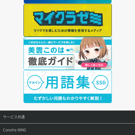
サービス共通
サポートトップ
ConoHa WING