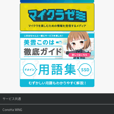
サービス共通
サポートトップ
ConoHa WING