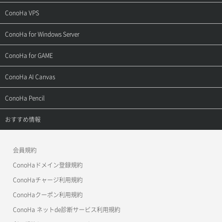
ご契約・お支払い
サポートトップ
ConoHa VPS
よくある質問
ご利用ガイド
サポートトップ
ConoHa for Windows Server
用語集
ConoHa WINGの始め方
ご利用ガイド
サポートトップ
ConoHa for GAME
お問い合わせ
お乗り換えガイド
よくある質問
ご利用ガイド
サポートトップ
ConoHa AI Canvas
よくある質問
APIドキュメントVPS2.0
よくある質問
ご利用ガイド
サポートトップ
ConoHa Pencil
APIドキュメントVPS3.0
APIドキュメントVPS2.0
よくある質問
ご利用ガイド
サポートトップ
おすすめ情報
APIドキュメントVPS3.0
よくある質問
ご利用ガイド
ワプ活
会員規約
よくある質問
マイクラゼミ
ConoHaドメイン登録規約
美雲このは徹底ガイド
ConoHaチャージ利用規約
ConoHaクーポン利用規約
ConoHa ネットde診断サービス利用規約