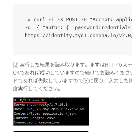
 # curl -i -X POST -H "Accept: applic
-d '{ "auth": { "passwordCredentials
https://identity.tyo1.conoha.io/v2.0
[2] 実行した結果を読み取ります。まずはHTTPのス
OKであれば成功していますので続けてお読みくださ
ドであれば失敗していますので[5]に戻り、入力し
度実行してください。