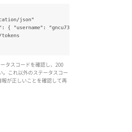
ation/json" 

": { "username": "gncu73100742", "password": 
/tokens
テータスコードを確認し、200
い。これ以外のステータスコー
た情報が正しいことを確認して再