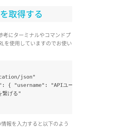
ンを取得する
を参考にターミナルやコマンドプ
RLを使用していますのでお使い
ation/json" 

tials": { "username": "APIユーザーのユーザー名", 
sを繋げる"
の情報を入力すると以下のよう