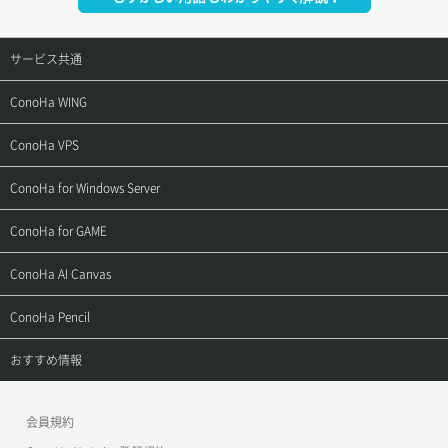
サービス共通
サポートトップ
ConoHa WING
ご契約・お支払い
サポートトップ
ConoHa VPS
よくある質問
ご利用ガイド
サポートトップ
ConoHa for Windows Server
用語集
ConoHa WINGの始め方
ご利用ガイド
サポートトップ
ConoHa for GAME
お問い合わせ
お乗り換えガイド
よくある質問
ご利用ガイド
サポートトップ
ConoHa AI Canvas
よくある質問
APIドキュメントVPS2.0
よくある質問
ご利用ガイド
サポートトップ
ConoHa Pencil
APIドキュメントVPS3.0
APIドキュメントVPS2.0
よくある質問
ご利用ガイド
サポートトップ
おすすめ情報
APIドキュメントVPS3.0
よくある質問
ご利用ガイド
ワプ活
会員規約
よくある質問
マイクラゼミ